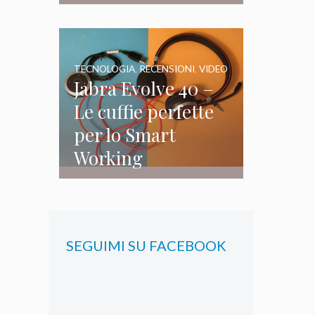
TECNOLOGIA
,
RECENSIONI
,
VIDEO
Jabra Evolve 40 –
Le cuffie perfette
per lo Smart
Working
SEGUIMI SU FACEBOOK