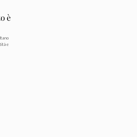
o è
ultano
tità e