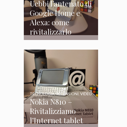
Uebbi l’antenato di
Google Home e
Alexa: come
rivitalizzarlo
TECNOLOGIA
,
RECENSIONI
,
VIDEO
Nokia N810 –
Rivitalizziamo
l’Internet tablet