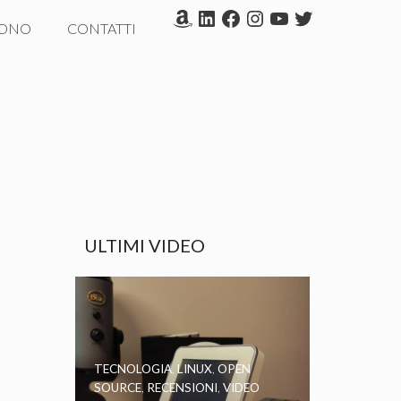
Amazon
LinkedIn
Facebook
Instagram
YouTube
Twitter
SONO
CONTATTI
ULTIMI VIDEO
TECNOLOGIA
,
LINUX
,
OPEN
SOURCE
,
RECENSIONI
,
VIDEO