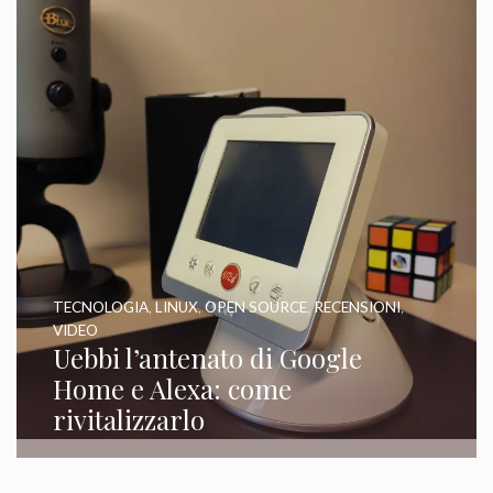
TECNOLOGIA
,
LINUX
,
OPEN SOURCE
,
RECENSIONI
,
VIDEO
Uebbi l’antenato di Google
Home e Alexa: come
rivitalizzarlo