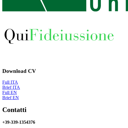
Download
CV
Full ITA
Brief ITA
Full EN
Brief EN
Contatti
+39-339-1354376