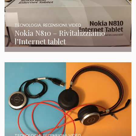
TECNOLOGIA
,
RECENSIONI
,
VIDEO
Nokia N810 – Rivitalizziamo
l’Internet tablet
TECNOLOGIA
,
RECENSIONI
,
VIDEO