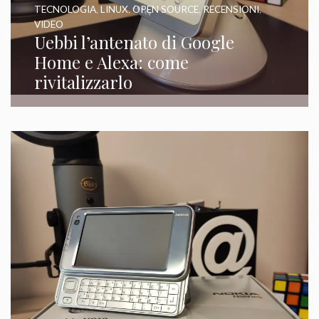
TECNOLOGIA
,
LINUX
,
OPEN SOURCE
,
RECENSIONI
,
VIDEO
Uebbi l’antenato di Google
Home e Alexa: come
rivitalizzarlo