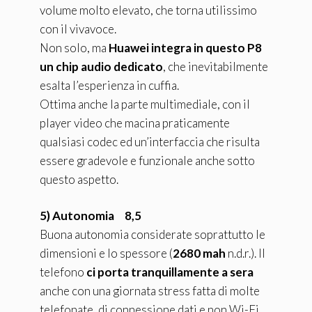
volume molto elevato, che torna utilissimo
con il vivavoce.
Non solo, ma
Huawei integra in questo P8
un chip audio dedicato
, che inevitabilmente
esalta l’esperienza in cuffia.
Ottima anche la parte multimediale, con il
player video che macina praticamente
qualsiasi codec ed un’interfaccia che risulta
essere gradevole e funzionale anche sotto
questo aspetto.
5) Autonomia 8,5
Buona autonomia considerate soprattutto le
dimensioni e lo spessore (
2680 mah
n.d.r.). Il
telefono
ci porta tranquillamente a sera
anche con una giornata stress fatta di molte
telefonate, di connessione dati e non Wi-Fi,