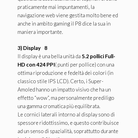
praticamente mai impuntamenti, la
navigazione web viene gestita molto bene ed
anche in ambito gaming il P8 dice la sua in
maniera importante.
3) Display 8
Il display è una bella unità da
5.2 pollici Full-
HD con 424 PPI
( punti per pollice) con una
ottima riproduzione e fedeltà dei colori (in
classico stile IPS LCD). Certo, i Super-
Amoled hanno un impatto visivo che ha un
effetto “wow”, ma personalmente prediligo
una gamma cromatica più equilibrata.
Le cornici laterali intorno al display sono di
spessore ridottissimo, e questo contribuisce
ad un senso di spazialità, soprattutto durante