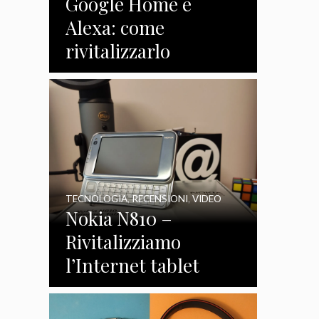
Google Home e
Alexa: come
rivitalizzarlo
TECNOLOGIA
,
RECENSIONI
,
VIDEO
Nokia N810 –
Rivitalizziamo
l’Internet tablet