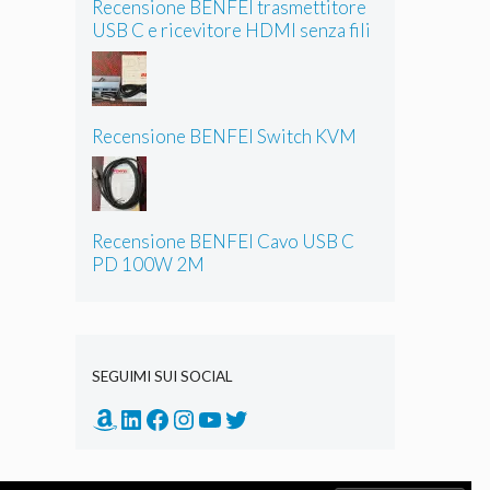
Recensione BENFEI trasmettitore
USB C e ricevitore HDMI senza fili
Recensione BENFEI Switch KVM
Recensione BENFEI Cavo USB C
PD 100W 2M
SEGUIMI SUI SOCIAL
Amazon
LinkedIn
Facebook
Instagram
YouTube
Twitter