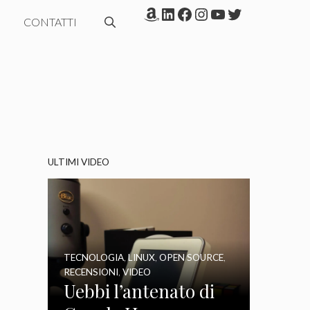
Amazon
LinkedIn
Facebook
Instagram
YouTube
Twitter
CONTATTI
ULTIMI VIDEO
TECNOLOGIA
,
LINUX
,
OPEN SOURCE
,
RECENSIONI
,
VIDEO
Uebbi l’antenato di