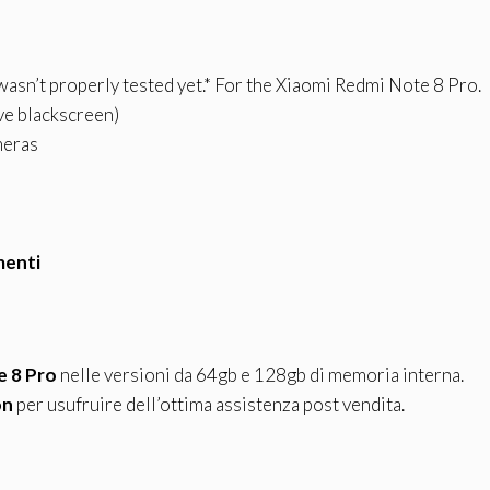
asn’t properly tested yet.* For the Xiaomi Redmi Note 8 Pro.
ve blackscreen)
meras
menti
e 8 Pro
nelle versioni da 64gb e 128gb di memoria interna.
on
per usufruire dell’ottima assistenza post vendita.