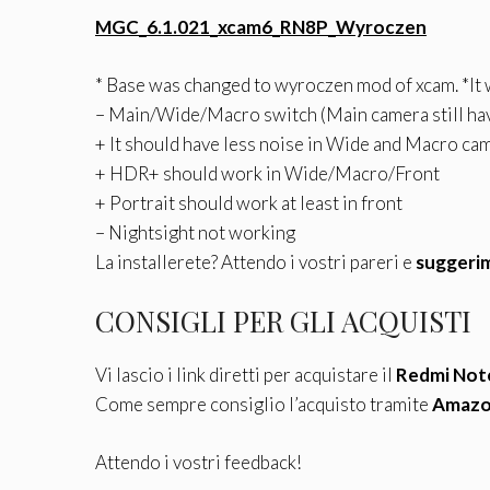
MGC_6.1.021_xcam6_RN8P_Wyroczen
* Base was changed to wyroczen mod of xcam. *It w
– Main/Wide/Macro switch (Main camera still ha
+ It should have less noise in Wide and Macro ca
+ HDR+ should work in Wide/Macro/Front
+ Portrait should work at least in front
– Nightsight not working
La installerete? Attendo i vostri pareri e
suggeri
CONSIGLI PER GLI ACQUISTI
Vi lascio i link diretti per acquistare il
Redmi Not
Come sempre consiglio l’acquisto tramite
Amaz
Attendo i vostri feedback!