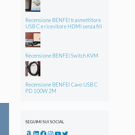
Recensione BENFEI trasmettitore
USB C e ricevitore HDMI senza fili
Recensione BENFEI Switch KVM
Recensione BENFEI Cavo USB C
PD 100W 2M
SEGUIMI SUI SOCIAL
Amazon
LinkedIn
Facebook
Instagram
YouTube
Twitter