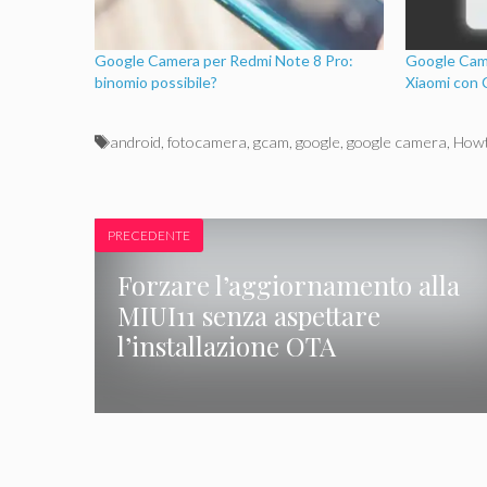
Google Camera per Redmi Note 8 Pro:
Google Came
binomio possibile?
Xiaomi con 
Tag
android
,
fotocamera
,
gcam
,
google
,
google camera
,
How
PRECEDENTE
Forzare l’aggiornamento alla
MIUI11 senza aspettare
l’installazione OTA