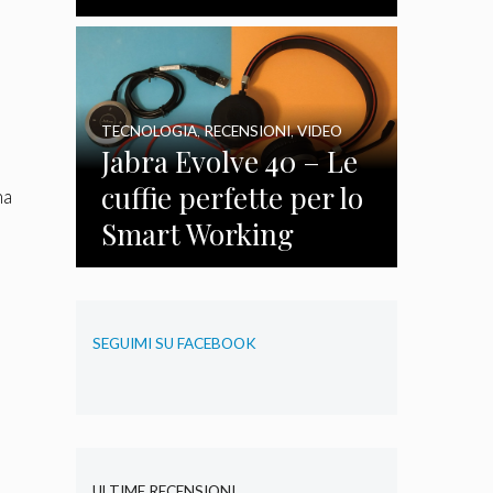
TECNOLOGIA
,
RECENSIONI
,
VIDEO
Jabra Evolve 40 – Le
cuffie perfette per lo
na
Smart Working
SEGUIMI SU FACEBOOK
ULTIME RECENSIONI