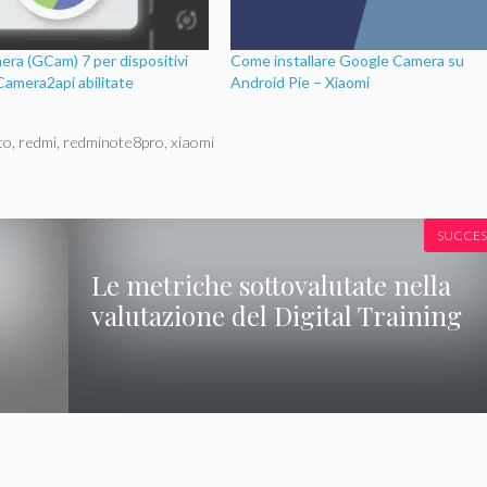
ra (GCam) 7 per dispositivi
Come installare Google Camera su
Camera2api abilitate
Android Pie – Xiaomi
to
,
redmi
,
redminote8pro
,
xiaomi
SUCCES
Le metriche sottovalutate nella
valutazione del Digital Training